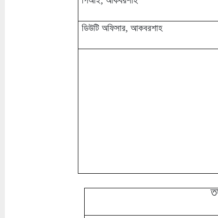
পিআই, আকবরশাহ
ডিউটি অফিসার, আকবরশাহ
তদ