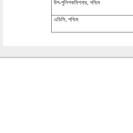
উপ-পুলিশকমিশনার, পশ্চিম
এডিসি, পশ্চিম
Copyright � 2013
Chattogram Metropolitan Police| Today: 454 | Total: 4355320