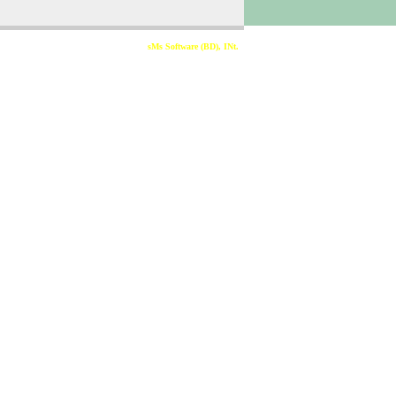
Developed & Sponsored By
sMs Software (BD), INt.