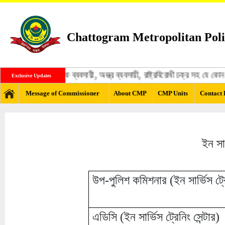
Chattogram Metropolitan Poli
জঙ্গী, মাদক ব্যবসায়ী, অস্ত্র ব্যবসায়ী, রাষ্ট্রবিরোধী চক্র সহ যে 
Exclusive Updates
Message of Commissioner
About CMP
CMP Units
Contact 
ইন সার
উপ-পুলিশ কমিশনার (ইন সার্ভিস ট্রে
এডিসি (ইন সার্ভিস ট্রেনিং সেন্টার)