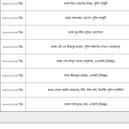
১৩-০১-২০২৫ খ্রি.
জনাব দ্বিন মোহাম্মদ দিনার, পুলিশ সার্জেন্ট
১৩-০১-২০২৫ খ্রি.
জনাব সাখাওয়াত হোসেন, পুলিশ সার্জেন্ট
১৩-০১-২০২৫ খ্রি.
জনাব নুর উদ্দিন ভূইয়া, কনস্টেবল
১১-০১-২০২৫ খ্রি.
জনাব এবি এম মিজানুর রহমান, পুলিশ পরিদর্শক (শহর ও যানবাহন)
০৮-০১-২০২৫ খ্রি.
জনাব মোঃ মইনুল আলম তালুকদার, এএসআই (নিরস্ত্র)
০৬-০১-২০২৫ খ্রি.
জনাব জীবনানন্দ সরকার, এসআই (নিরস্ত্র)
০৬-০১-২০২৫ খ্রি.
জনাব মোসাঃ শারমিন আক্তার, সিনি. স্টাফ নার্স, বিভাগীয় পুলিশ হসপিটাল
০৫-০১-২০২৫ খ্রি.
জনাব পলাশ চন্দ্র ঘোষ, এসআই (নিরস্ত্র)
Copyright � 2013
Chattogram Metropolitan Police| Today: 1359 | Total: 4356225