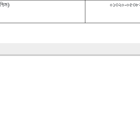
্চিম)
০১৩২০-০৫৩৮
Total: 4357685