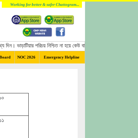
Working for better & safer Chattogram...
 দিন। ভাড়াটিয়ার পরিচয় নিশ্চিত না হয়ে কেউ বাসা ভাড়া দিবেন না, বাসা ভাড়া দে
 Board
NOC 2026
Emergency Helpline
১০
১১