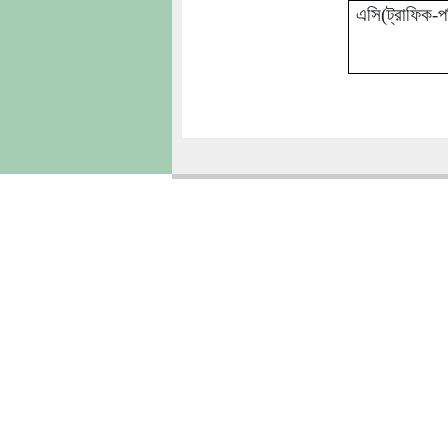
এসি(ট্রাফিক-পশ
Copyright � 2013
Chattogram Metropolitan Police| Today: 779 | 