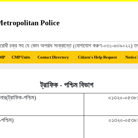
etropolitan Police
ষ্ট্রবিরোধী চক্র সহ যে কোন অপরাধ সংক্রান্তে (যোগাযোগ করুণ-০৩১-৬৩৯০২২) তথ্য
CMP
CMP Units
Contact Directory
Citizen's Help Request
Notice
ট্রাফিক - পশ্চিম বিভাগ
ার(ট্রাফিক-পশ্চিম)
০১৩২০-০৫৩৮
পশ্চিম)
০১৩২০-০৫৩৮