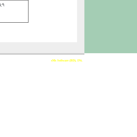
২৭
Developed & Sponsored By
sMs Software (BD), INt.